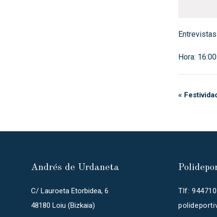
Entrevistas
Hora: 16:00
«
Festivida
Andrés de Urdaneta
Polidepo
C/ Lauroeta Etorbidea, 6
Tlf: 94471
48180 Loiu (Bizkaia)
polideport