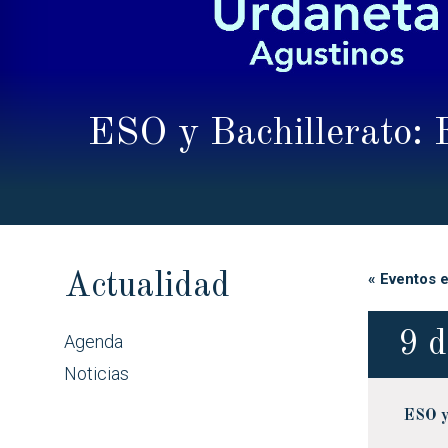
ESO y Bachillerato: E
Actualidad
« Eventos 
9 d
Agenda
Noticias
ESO y