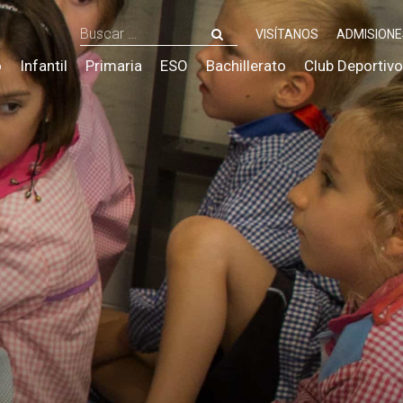
Buscar:
VISÍTANOS
ADMISIONE
o
Infantil
Primaria
ESO
Bachillerato
Club Deportivo