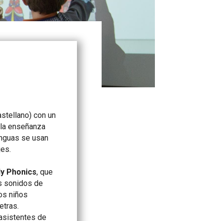
astellano) con un
 la enseñanza
enguas se usan
jes.
ly Phonics
, que
os sonidos de
los niños
etras.
asistentes de