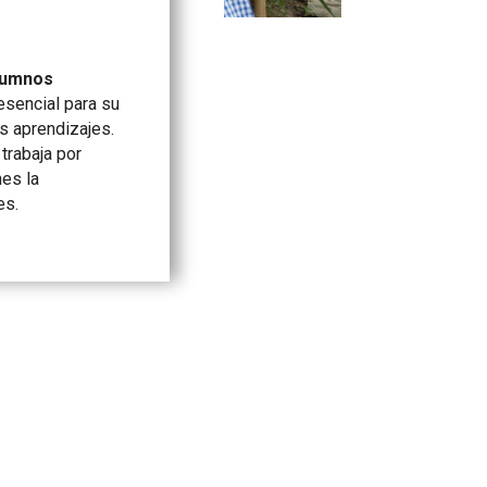
lumnos
esencial para su
os aprendizajes.
trabaja por
nes la
es.