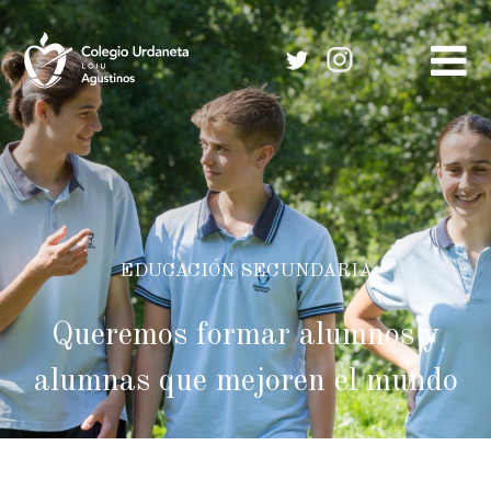
Skip
to
content
EDUCACIÓN SECUNDARIA
Queremos formar alumnos y
alumnas que mejoren el mundo