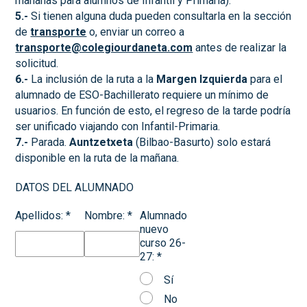
mañanas para alumnos de Infantil y Primaria).
5.-
Si tienen alguna duda pueden consultarla en la sección
de
transporte
o, enviar un correo a
transporte@colegiourdaneta.com
antes de realizar la
solicitud.
6.-
La inclusión de la ruta a la
Margen Izquierda
para el
alumnado de ESO-Bachillerato requiere un mínimo de
usuarios. En función de esto, el regreso de la tarde podría
ser unificado viajando con Infantil-Primaria.
7.-
Parada.
Auntzetxeta
(Bilbao-Basurto) solo estará
disponible en la ruta de la mañana.
DATOS DEL ALUMNADO
Apellidos:
*
Nombre:
*
Alumnado
nuevo
curso 26-
27:
*
Sí
No